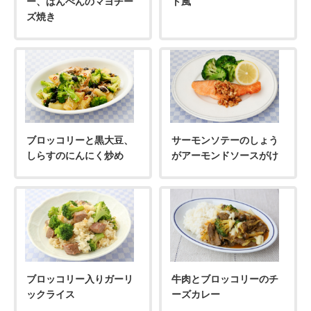
ー、はんぺんのマヨチー
ト風
ズ焼き
お問い合わせ
ブロッコリーと黒大豆、
サーモンソテーのしょう
しらすのにんにく炒め
がアーモンドソースがけ
ブロッコリー入りガーリ
牛肉とブロッコリーのチ
ックライス
ーズカレー