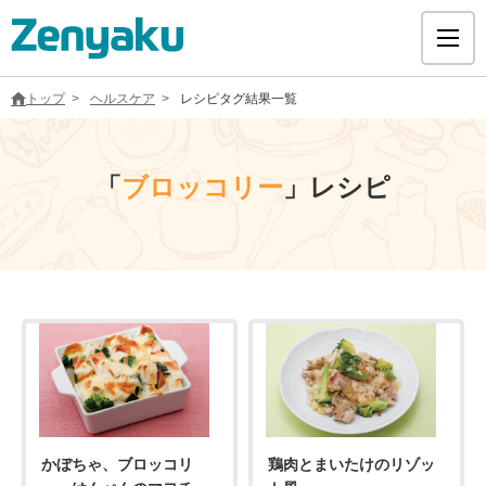
トップ
ヘルスケア
レシピタグ結果一覧
「
ブロッコリー
」レシピ
グループについて
サステナビリティ
ヘルスケア
採用情報
医療用医薬品
かぼちゃ、ブロッコリ
鶏肉とまいたけのリゾッ