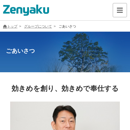
トップ
グループについて
ごあいさつ
ごあいさつ
グループについて
サステナビリティ
効きめを創り、効きめで奉仕する
ヘルスケア
採用情報
医療用医薬品