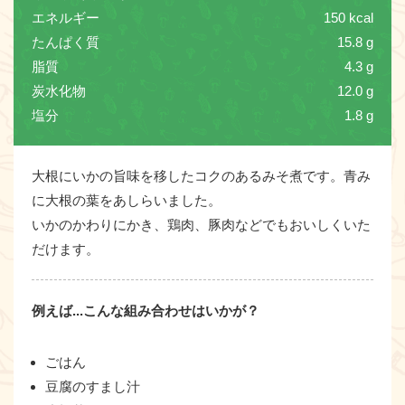
エネルギー
150 kcal
たんぱく質
15.8 g
脂質
4.3 g
炭水化物
12.0 g
塩分
1.8 g
大根にいかの旨味を移したコクのあるみそ煮です。青み
に大根の葉をあしらいました。
いかのかわりにかき、鶏肉、豚肉などでもおいしくいた
だけます。
例えば...こんな組み合わせはいかが？
ごはん
豆腐のすまし汁