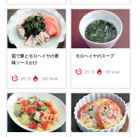
茹で豚とモロヘイヤの香
モロヘイヤのスープ
味ソースかけ
15 分
69 kcal
20 分
182 kcal