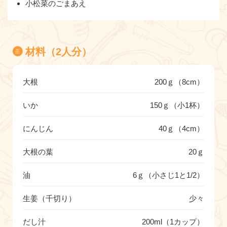
小松菜のごまあえ
材料（2人分）
大根
200ｇ（8cm）
いか
150ｇ（小1杯）
にんじん
40ｇ（4cm）
大根の葉
20ｇ
油
6ｇ（小さじ1と1/2）
生姜（千切り）
少々
だし汁
200ml（1カップ）