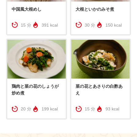
中国風大根めし
大根といかのみそ煮
15 分
391 kcal
30 分
150 kcal
鶏肉と菜の花のしょうが
菜の花とあさりの白酢あ
炒め煮
え
20 分
199 kcal
15 分
93 kcal