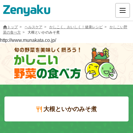
トップ
ヘルスケア
かしこく、おいしく！健康レシピ
かしこい野
菜の食べ方
大根といかのみそ煮
http://www.munakata.co.jp/
グループについて
サステナビリティ
ヘルスケア
採用情報
大根といかのみそ煮
医療用医薬品