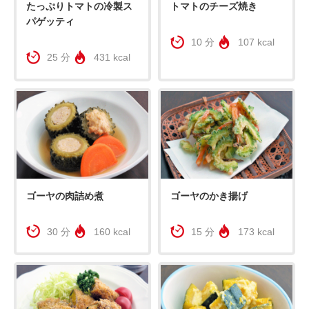
たっぷりトマトの冷製ス
トマトのチーズ焼き
パゲッティ
10 分
107 kcal
25 分
431 kcal
ゴーヤの肉詰め煮
ゴーヤのかき揚げ
30 分
160 kcal
15 分
173 kcal