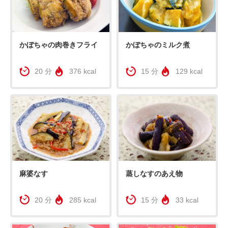
かぼちゃの肉巻きフライ
かぼちゃのミルク煮
20 分
376 kcal
15 分
129 kcal
麻婆なす
蒸しなすのあえ物
20 分
285 kcal
15 分
33 kcal