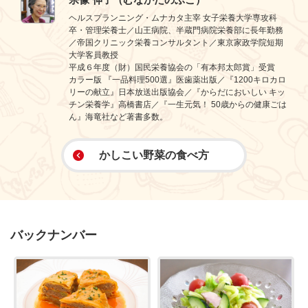
ヘルスプランニング・ムナカタ主宰 女子栄養大学専攻科
卒・管理栄養士／山王病院、半蔵門病院栄養部に長年勤務
／帝国クリニック栄養コンサルタント／東京家政学院短期
大学客員教授
平成６年度（財）国民栄養協会の「有本邦太郎賞」受賞
カラー版 『一品料理500選』医歯薬出版／『1200キロカロ
リーの献立』日本放送出版協会／『からだにおいしい キッ
チン栄養学』高橋書店／『一生元気！ 50歳からの健康ごは
ん』海竜社など著書多数。
かしこい野菜の食べ方
バックナンバー