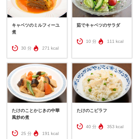
キャベツのミルフィーユ
茹でキャベツのサラダ
煮
10 分
111 kcal
30 分
271 kcal
たけのことかじきの中華
たけのこピラフ
風炒め煮
40 分
353 kcal
25 分
191 kcal