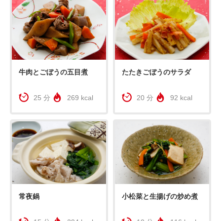
牛肉とごぼうの五目煮
たたきごぼうのサラダ
25 分
269 kcal
20 分
92 kcal
常夜鍋
小松菜と生揚げの炒め煮