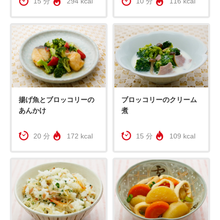
15 分
294 kcal
10 分
116 kcal
揚げ魚とブロッコリーの
ブロッコリーのクリーム
あんかけ
煮
20 分
172 kcal
15 分
109 kcal