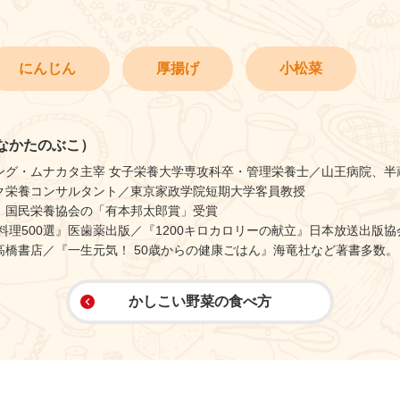
にんじん
厚揚げ
小松菜
なかたのぶこ）
ング・ムナカタ主宰 女子栄養大学専攻科卒・管理栄養士／山王病院、半
ク栄養コンサルタント／東京家政学院短期大学客員教授
）国民栄養協会の「有本邦太郎賞」受賞
料理500選』医歯薬出版／『1200キロカロリーの献立』日本放送出版協
高橋書店／『一生元気！ 50歳からの健康ごはん』海竜社など著書多数。
かしこい野菜の食べ方