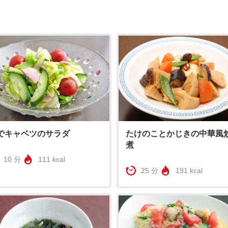
でキャベツのサラダ
たけのことかじきの中華風
煮
10 分
111 kcal
25 分
191 kcal