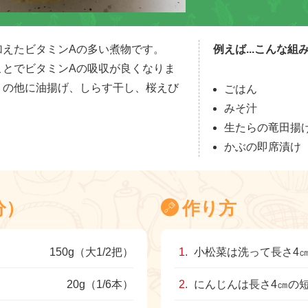
加えたビタミンAの多い煮物です。
例えば...こんな
ことでビタミンAの吸収が良くなりま
）の他に油揚げ、しらす干し、桜えび
ごはん
。
みそ汁
生たらの竜田揚
かぶの即席漬け
分）
作り方
150g（大1/2把）
小松菜は洗って長さ4
20g（1/6本）
にんじんは長さ4㎝の