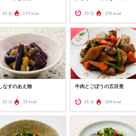
15 分
173 kcal
20 分
376 kcal
牛肉とごぼうの五目煮
しなすのあえ物
25 分
269 kcal
15 分
33 kcal