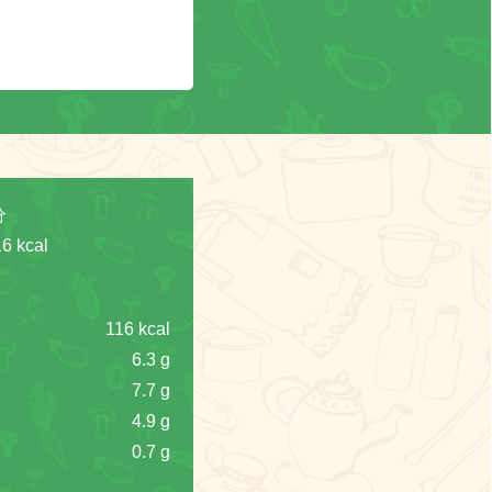
分
6 kcal
116 kcal
6.3 g
7.7 g
4.9 g
0.7 g