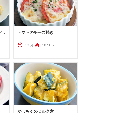
ゲッ
トマトのチーズ焼き
10 分
107 kcal
かぼちゃのミルク煮