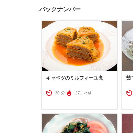
バックナンバー
キャベツのミルフィーユ煮
茹
30 分
271 kcal