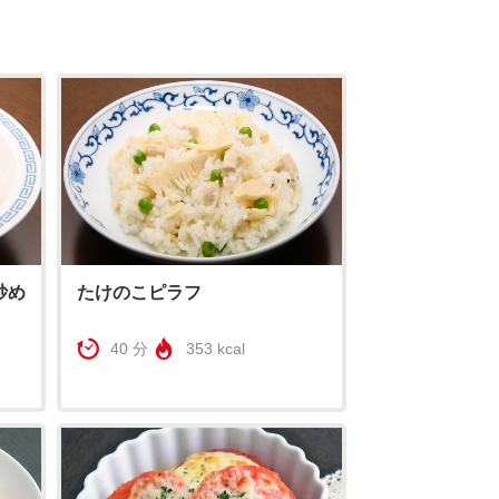
炒め
たけのこピラフ
40 分
353 kcal