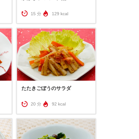
15 分
129 kcal
たたきごぼうのサラダ
20 分
92 kcal