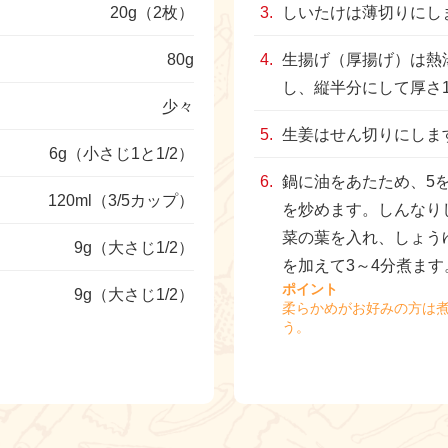
20g（2枚）
しいたけは薄切りにし
80g
生揚げ（厚揚げ）は熱
し、縦半分にして厚さ
少々
生姜はせん切りにしま
6g（小さじ1と1/2）
鍋に油をあたため、5を
120ml（3/5カップ）
を炒めます。しんなり
菜の葉を入れ、しょう
9g（大さじ1/2）
を加えて3～4分煮ます
ポイント
9g（大さじ1/2）
柔らかめがお好みの方は
う。