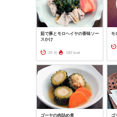
茹で豚とモロヘイヤの香味ソー
モ
スかけ
20 分
182 kcal
ゴーヤの肉詰め煮
ゴ