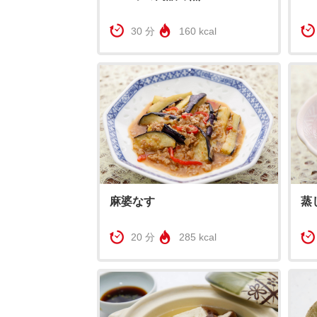
30 分
160 kcal
麻婆なす
蒸
20 分
285 kcal