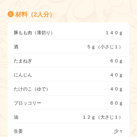
材料（2人分）
豚もも肉（薄切り）
１４０ｇ
酒
５ｇ（小さじ１）
たまねぎ
６０ｇ
にんじん
４０ｇ
たけのこ（ゆで）
４０ｇ
ブロッコリー
６０ｇ
油
１２ｇ（大さじ１）
生姜
少々