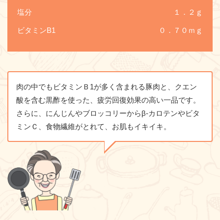
塩分
１．２ｇ
ビタミンB1
０．７０ｍｇ
肉の中でもビタミンＢ1が多く含まれる豚肉と、クエン
酸を含む黒酢を使った、疲労回復効果の高い一品です。
さらに、にんじんやブロッコリーからβ-カロテンやビタ
ミンＣ、食物繊維がとれて、お肌もイキイキ。