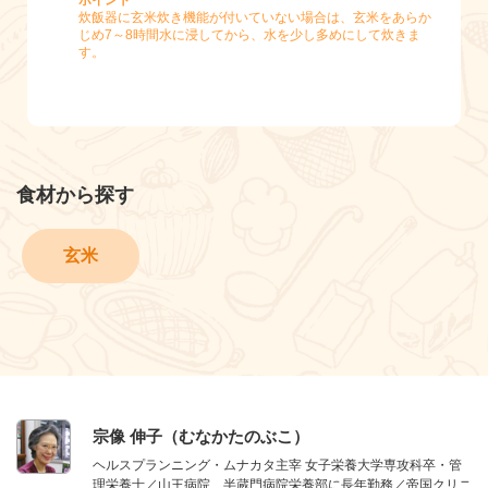
ポイント
炊飯器に玄米炊き機能が付いていない場合は、玄米をあらか
じめ7～8時間水に浸してから、水を少し多めにして炊きま
す。
食材から探す
玄米
宗像 伸子（むなかたのぶこ）
ヘルスプランニング・ムナカタ主宰 女子栄養大学専攻科卒・管
理栄養士／山王病院、半蔵門病院栄養部に長年勤務／帝国クリニ