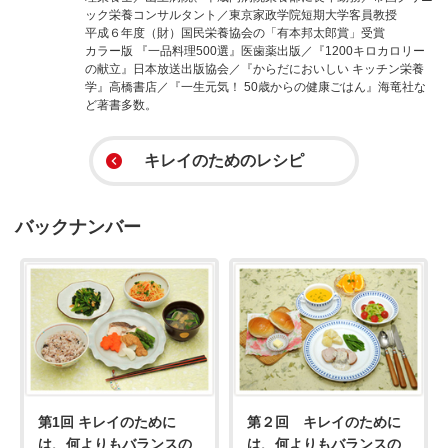
ック栄養コンサルタント／東京家政学院短期大学客員教授
平成６年度（財）国民栄養協会の「有本邦太郎賞」受賞
カラー版 『一品料理500選』医歯薬出版／『1200キロカロリー
の献立』日本放送出版協会／『からだにおいしい キッチン栄養
学』高橋書店／『一生元気！ 50歳からの健康ごはん』海竜社な
ど著書多数。
キレイのためのレシピ
バックナンバー
第1回 キレイのために
第２回 キレイのために
は、何よりもバランスの
は、何よりもバランスの