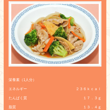
栄養素（1人分）
エネルギー
２３６ｋｃａｌ
たんぱく質
１７．３ｇ
脂質
１３．４ｇ