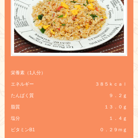
栄養素（1人分）
エネルギー
３８５ｋｃａｌ
たんぱく質
９．２ｇ
脂質
１３．０ｇ
塩分
１．４ｇ
ビタミンB1
０．２９ｍｇ