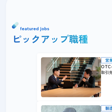
featured jobs
ピックアップ職種
営
OTC
取引
製