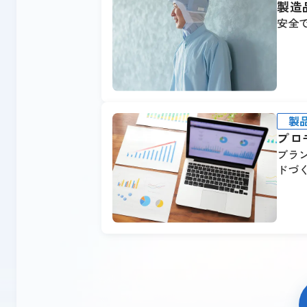
製造
安全
製
プロ
ブラ
ドづ