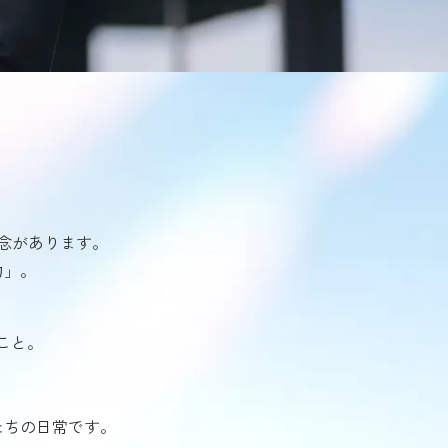
念があります。
力」。
こと。
たちの日常です。