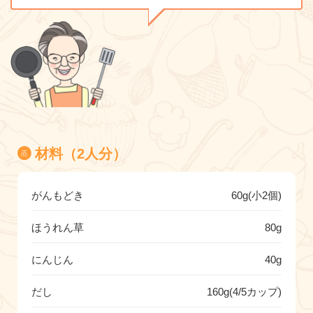
材料（2人分）
がんもどき
60g(小2個)
ほうれん草
80g
にんじん
40g
だし
160g(4/5カップ)