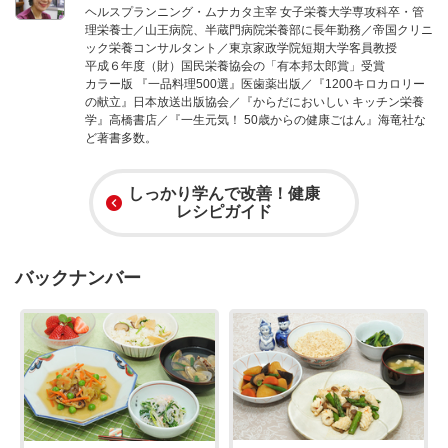
ヘルスプランニング・ムナカタ主宰 女子栄養大学専攻科卒・管
理栄養士／山王病院、半蔵門病院栄養部に長年勤務／帝国クリニ
ック栄養コンサルタント／東京家政学院短期大学客員教授
平成６年度（財）国民栄養協会の「有本邦太郎賞」受賞
カラー版 『一品料理500選』医歯薬出版／『1200キロカロリー
の献立』日本放送出版協会／『からだにおいしい キッチン栄養
学』高橋書店／『一生元気！ 50歳からの健康ごはん』海竜社な
ど著書多数。
しっかり学んで改善！健康
レシピガイド
バックナンバー