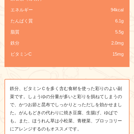
エネルギー
94kcal
たんぱく質
6.1g
脂質
5.5g
鉄分
2.0mg
ビタミンC
15mg
鉄分、ビタミンＣを多く含む食材を使った彩りのよい副
菜です。しょうゆの分量が多いと彩りを損ねてしまうの
で、かつお節と昆布でしっかりとっただしを効かせまし
た。がんもどきの代わりに焼き豆腐、生揚げ、ゆばで
も。また、ほうれん草は小松菜、青梗菜、ブロッコリー
にアレンジするのもオススメです。