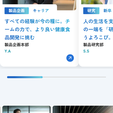
製品企画
キャリア
研究
新卒
すべての経験が今の糧に。チ
人の生活を
ームの力で、より良い健康食
の一端を「
品開発に挑む
うよろこび
製品企画本部
製品研究部
Y.A
S.S