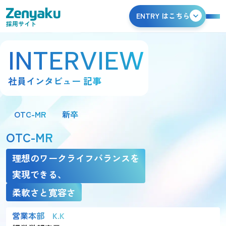
ENTRY はこちら
採用サイト
INTERVIEW
社員インタビュー 記事
OTC-MR
新卒
OTC-MR
理想のワークライフバランスを
実現できる、
柔軟さと寛容さ
営業本部 K.K