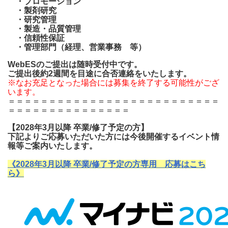
・プロモーション
・製剤研究
お問い合わせ
・研究管理
・製造・品質管理
・信頼性保証
・管理部門（経理、営業事務 等）
WebESのご提出は随時受付中です。
ご提出後約2週間を目途に合否連絡をいたします。
※なお充足となった場合には募集を終了する可能性がござ
います。
＝＝＝＝＝＝＝＝＝＝＝＝＝＝＝＝＝＝＝＝＝＝＝＝＝＝
＝＝＝＝＝＝＝＝＝＝＝＝＝＝＝
【2028年3月以降 卒業/修了予定の方】
下記より
ご応募いただいた方には今後開催するイベント情
報等ご案内いたします。
《
2028年3月以降 卒業/修了予定の方専用 応募はこち
ら
》