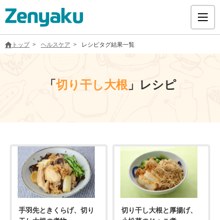
トップ
ヘルスケア
レシピタグ結果一覧
「
切り干し大根
」レシピ
グループについて
サステナビリティ
ヘルスケア
採用情報
医療用医薬品
手羽先ときくらげ、切り
切り干し大根と厚揚げ、