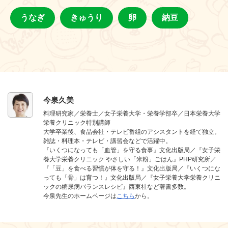
うなぎ
きゅうり
卵
納豆
今泉久美
料理研究家／栄養士／女子栄養大学・栄養学部卒／日本栄養大学
栄養クリニック特別講師
大学卒業後、食品会社・テレビ番組のアシスタントを経て独立。
雑誌・料理本・テレビ・講習会などで活躍中。
『いくつになっても「血管」を守る食事』文化出版局／『女子栄
養大学栄養クリニック やさしい「米粉」ごはん』PHP研究所／
『「豆」を食べる習慣が体を守る！』文化出版局／『いくつにな
っても「骨」は育つ！』文化出版局／『女子栄養大学栄養クリニ
ックの糖尿病バランスレシピ』西東社など著書多数。
今泉先生のホームページは
こちら
から。