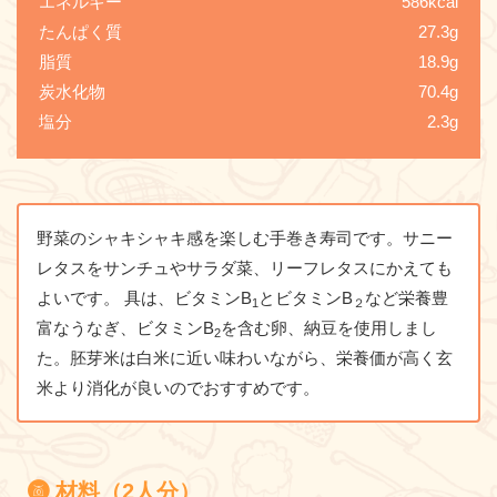
エネルギー
586kcal
たんぱく質
27.3g
脂質
18.9g
炭水化物
70.4g
塩分
2.3g
野菜のシャキシャキ感を楽しむ手巻き寿司です。サニー
レタスをサンチュやサラダ菜、リーフレタスにかえても
よいです。 具は、ビタミンB
とビタミンB
など栄養豊
1
２
富なうなぎ、ビタミンB
を含む卵、納豆を使用しまし
2
た。胚芽米は白米に近い味わいながら、栄養価が高く玄
米より消化が良いのでおすすめです。
材料（2人分）