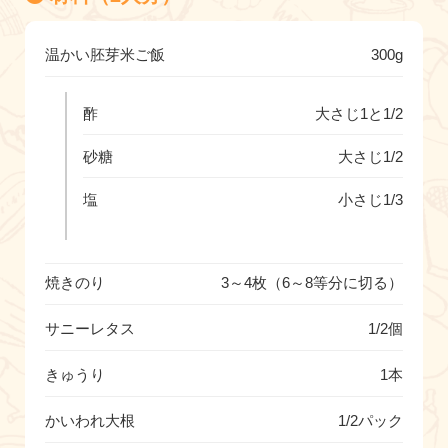
温かい胚芽米ご飯
300g
酢
大さじ1と1/2
砂糖
大さじ1/2
塩
小さじ1/3
焼きのり
3～4枚（6～8等分に切る）
サニーレタス
1/2個
きゅうり
1本
かいわれ大根
1/2パック