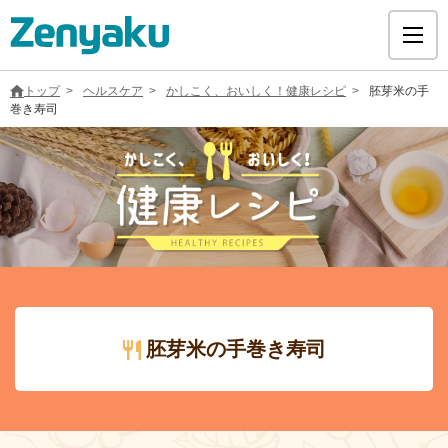
トップ
ヘルスケア
かしこく、おいしく！健康レシピ
胚芽米の手
巻き寿司
グループについて
サステナビリティ
ヘルスケア
胚芽米の手巻き寿司
採用情報
医療用医薬品