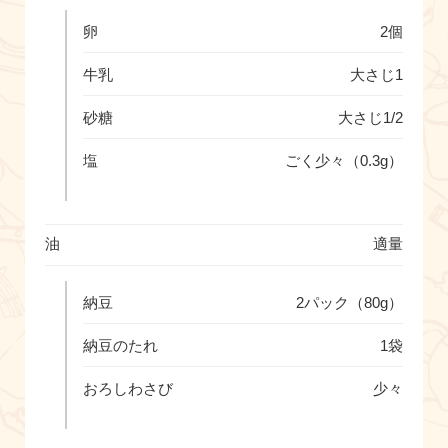
卵
2個
牛乳
大さじ1
砂糖
大さじ1/2
塩
ごく少々（0.3g）
油
適量
納豆
2パック（80g）
納豆のたれ
1袋
おろしわさび
少々