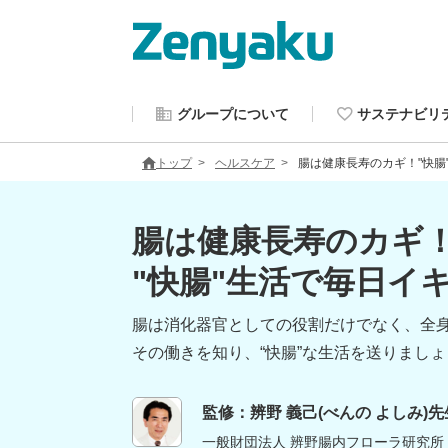
グループについて
サステナビリ
トップ
ヘルスケア
腸は健康長寿のカギ！"快腸
腸は健康長寿のカギ
"快腸"生活で毎日イ
腸は消化器官としての役割だけでなく、全
その働きを知り、“快腸”な生活を送りましょ
監修：辨野 義己(べんの よしみ)先
一般財団法人 辨野腸内フローラ研究所