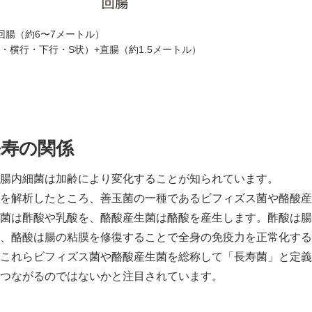
回腸（約6〜7メートル）
・横行・下行・S状）+直腸（約1.5メートル）
長寿の関係
腸内細菌は加齢により変化することが知られています。
を解析したところ、善玉菌の一種であるビフィズス菌や酪酸産
菌は酢酸や乳酸を、酪酸産生菌は酪酸を産生します。酢酸は腸
、酪酸は腸の粘膜を修復することで全身の免疫力を正常化する
これらビフィズス菌や酪酸産生菌を総称して「長寿菌」と定義
つながるのではないかと注目されています。