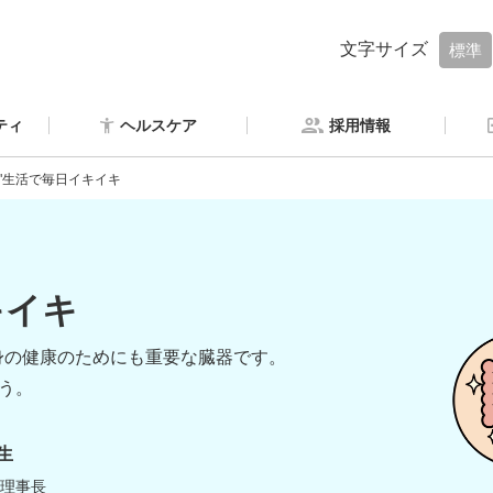
文字サイズ
標準
ティ
ヘルスケア
採用情報
"生活で毎日イキイキ
！
キイキ
身の健康のためにも重要な臓器です。
う。
生
 理事長