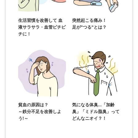
生活習慣を改善して 血
突然起こる痛み！
液サラサラ・血管ピチピ
足が"つる"とは？
チに！
貧血の原因は？
気になる体臭...「加齢
～鉄分不足を改善しよ
臭」「ミドル脂臭」って
う!～
どんなニオイ？！