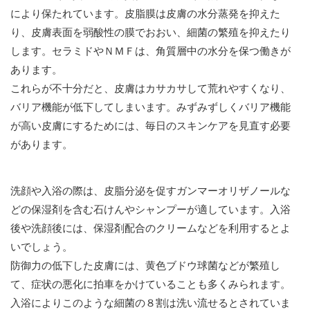
により保たれています。皮脂膜は皮膚の水分蒸発を抑えた
り、皮膚表面を弱酸性の膜でおおい、細菌の繁殖を抑えたり
します。セラミドやＮＭＦは、角質層中の水分を保つ働きが
あります。
これらが不十分だと、皮膚はカサカサして荒れやすくなり、
バリア機能が低下してしまいます。みずみずしくバリア機能
が高い皮膚にするためには、毎日のスキンケアを見直す必要
があります。
洗顔や入浴の際は、皮脂分泌を促すガンマーオリザノールな
どの保湿剤を含む石けんやシャンプーが適しています。入浴
後や洗顔後には、保湿剤配合のクリームなどを利用するとよ
いでしょう。
防御力の低下した皮膚には、黄色ブドウ球菌などが繁殖し
て、症状の悪化に拍車をかけていることも多くみられます。
入浴によりこのような細菌の８割は洗い流せるとされていま