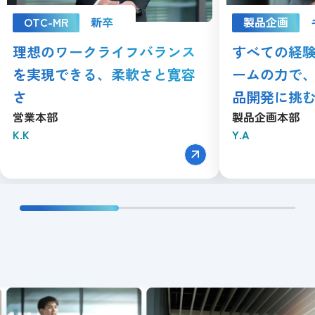
OTC-MR
新卒
製品企画
理想のワークライフバランス
すべての経
を実現できる、柔軟さと寛容
ームの力で
さ
品開発に挑
営業本部
製品企画本部
K.K
Y.A