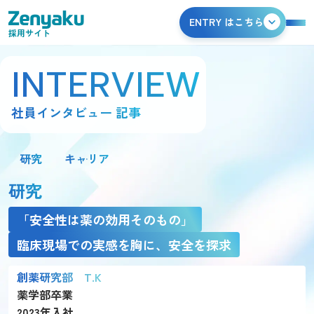
ENTRY はこちら
採用サイト
INTERVIEW
社員インタビュー 記事
研究
キャリア
研究
「安全性は薬の効用そのもの」
臨床現場での実感を胸に、安全を探求
創薬研究部 T.K
薬学部卒業
2023年入社