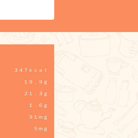
３４７ｋｃａｌ
１９．９ｇ
２１．３ｇ
１．６ｇ
９１ｍｇ
５ｍｇ