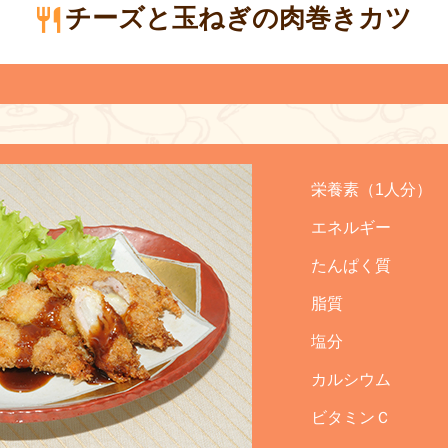
チーズと玉ねぎの肉巻きカツ
栄養素（1人分）
エネルギー
たんぱく質
脂質
塩分
カルシウム
ビタミンＣ