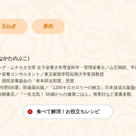
玉ねぎ
豚肉
なかたのぶこ）
ング・ムナカタ主宰 女子栄養大学専攻科卒・管理栄養士／山王病院、半
ク栄養コンサルタント／東京家政学院短期大学客員教授
）国民栄養協会の「有本邦太郎賞」受賞
料理500選』医歯薬出版／『1200キロカロリーの献立』日本放送出版
高橋書店／『一生元気！ 50歳からの健康ごはん』海竜社など著書多数。
食べて解消！お役立ちレシピ