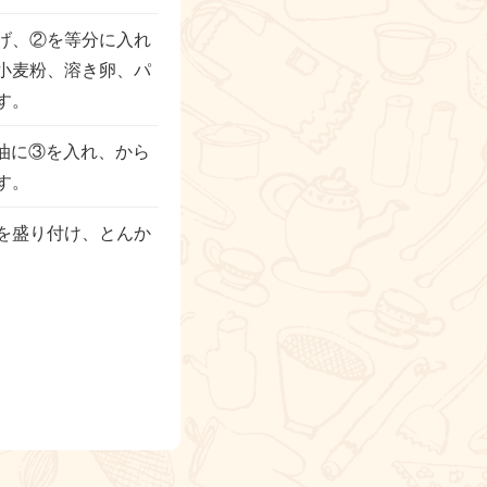
げ、②を等分に入れ
小麦粉、溶き卵、パ
す。
油に③を入れ、から
す。
を盛り付け、とんか