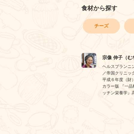
食材から探す
チーズ
宗像 伸子（む
ヘルスプランニ
／帝国クリニッ
平成６年度（財
カラー版 『一品
ッチン栄養学』