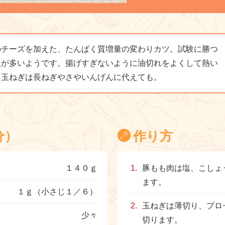
のチーズを加えた、たんぱく質増量の変わりカツ。試験に勝つ
人が多いようです。揚げすぎないように油切れをよくして熱い
。玉ねぎは長ねぎやさやいんげんに代えても。
分）
作り方
１４０ｇ
豚もも肉は塩、こしょ
ます。
１ｇ（小さじ１／６）
玉ねぎは薄切り、プロ
少々
切ります。