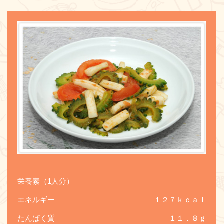
お問い合わせ
栄養素（1人分）
エネルギー
１２７ｋｃａｌ
たんぱく質
１１．８ｇ