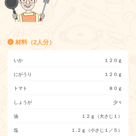
材料（2人分）
いか
１２０ｇ
にがうり
１２０ｇ
トマト
８０ｇ
しょうが
少々
油
１２ｇ（大さじ１）
塩
１.２ｇ（小さじ１／５）