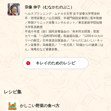
宗像 伸子（むなかたのぶこ）
ヘルスプランニング・ムナカタ主宰 女子栄養大学専攻科
卒・管理栄養士／山王病院、半蔵門病院栄養部に長年勤務
／帝国クリニック栄養コンサルタント／東京家政学院短期
大学客員教授
平成６年度（財）国民栄養協会の「有本邦太郎賞」受賞
カラー版 『一品料理500選』医歯薬出版／『1200キロカロ
リーの献立』日本放送出版協会／『からだにおいしい キッ
チン栄養学』高橋書店／『一生元気！ 50歳からの健康ごは
ん』海竜社など著書多数。
キレイのためのレシピ
レシピ集
かしこい野菜の食べ方