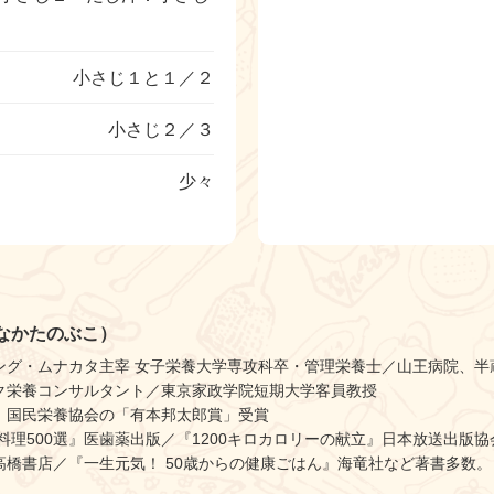
小さじ１と１／２
小さじ２／３
少々
なかたのぶこ）
ング・ムナカタ主宰 女子栄養大学専攻科卒・管理栄養士／山王病院、半
ク栄養コンサルタント／東京家政学院短期大学客員教授
）国民栄養協会の「有本邦太郎賞」受賞
料理500選』医歯薬出版／『1200キロカロリーの献立』日本放送出版
高橋書店／『一生元気！ 50歳からの健康ごはん』海竜社など著書多数。