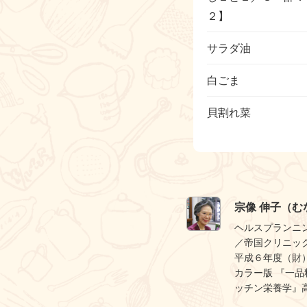
２】
サラダ油
白ごま
貝割れ菜
宗像 伸子（む
ヘルスプランニ
／帝国クリニッ
平成６年度（財
カラー版 『一品
ッチン栄養学』