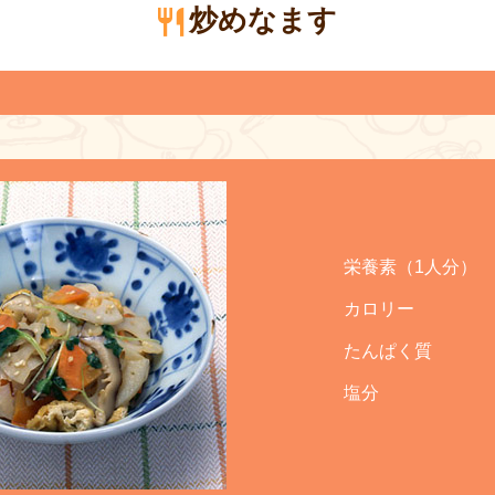
炒めなます
栄養素（1人分）
カロリー
たんぱく質
塩分