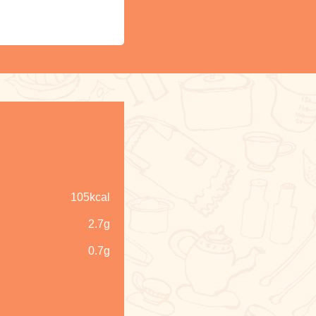
105kcal
2.7g
0.7g