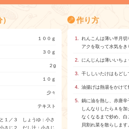
分）
作り方
１００ｇ
れんこんは薄い半月切
アクを取って水気をき
３０ｇ
にんじんは薄いいちょ
２g
干ししいたけはもどし
１０ｇ
油揚げは熱湯をかけて
少々
鍋に油を熱し、赤唐辛
テキスト
しんなりしたらＡを加
なくなるまで炒め、白
と１／３ しょうゆ：小さ
貝割れ菜を散らします
小さじ２ だし汁：小さじ