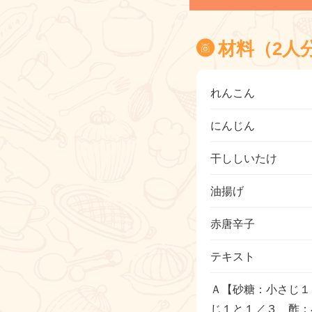
材料（2人
れんこん
にんじん
干ししいたけ
油揚げ
赤唐辛子
テキスト
Ａ【砂糖：小さじ１
じ１と１／３ 酢：