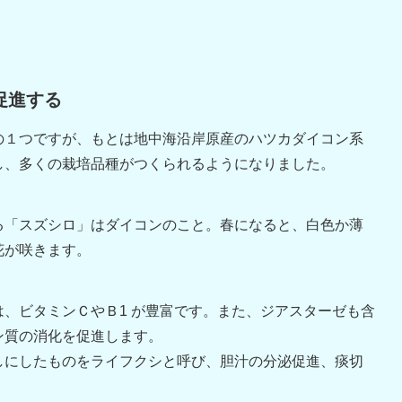
促進する
の１つですが、もとは地中海沿岸原産のハツカダイコン系
し、多くの栽培品種がつくられるようになりました。
る「スズシロ」はダイコンのこと。春になると、白色か薄
花が咲きます。
、ビタミンＣやＢ1 が豊富です。また、ジアスターゼも含
ン質の消化を促進します。
しにしたものをライフクシと呼び、胆汁の分泌促進、痰切
。