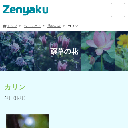
トップ
ヘルスケア
薬草の花
カリン
薬草の花
グループについて
サステナビリティ
カリン
ヘルスケア
4月（卯月）
採用情報
医療用医薬品