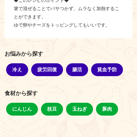
◆このレシピのポイント◆
箸で混ぜることでパサつかず、ムラなく加熱するこ
とができます。
ゆで卵やチーズをトッピングしてもいいです。
お悩みから探す
冷え
疲労回復
腸活
貧血予防
食材から探す
にんじん
枝豆
玉ねぎ
豚肉