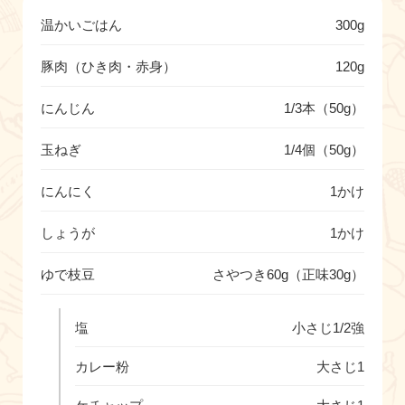
温かいごはん
300g
豚肉（ひき肉・赤身）
120g
にんじん
1/3本（50g）
玉ねぎ
1/4個（50g）
にんにく
1かけ
しょうが
1かけ
ゆで枝豆
さやつき60g（正味30g）
塩
小さじ1/2強
カレー粉
大さじ1