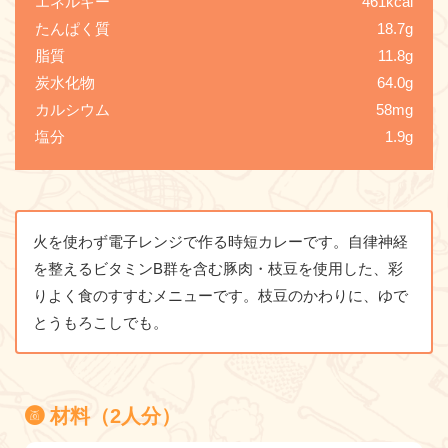
エネルギー
461kcal
たんぱく質
18.7g
脂質
11.8g
炭水化物
64.0g
カルシウム
58mg
塩分
1.9g
火を使わず電子レンジで作る時短カレーです。自律神経
を整えるビタミンB群を含む豚肉・枝豆を使用した、彩
りよく食のすすむメニューです。枝豆のかわりに、ゆで
とうもろこしでも。
材料（2人分）