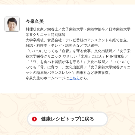
今泉久美
料理研究家／栄養士／女子栄養大学・栄養学部卒／日本栄養大学
栄養クリニック特別講師
大学卒業後、食品会社・テレビ番組のアシスタントを経て独立。
雑誌・料理本・テレビ・講習会などで活躍中。
『いくつになっても「血管」を守る食事』文化出版局／『女子栄
養大学栄養クリニック やさしい「米粉」ごはん』PHP研究所／
『「豆」を食べる習慣が体を守る！』文化出版局／『いくつにな
っても「骨」は育つ！』文化出版局／『女子栄養大学栄養クリニ
ックの糖尿病バランスレシピ』西東社など著書多数。
今泉先生のホームページは
こちら
から。
健康レシピトップに戻る