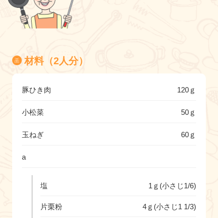
材料（2人分）
豚ひき肉
120ｇ
小松菜
50ｇ
玉ねぎ
60ｇ
a
塩
1ｇ(小さじ1/6)
片栗粉
4ｇ(小さじ1 1/3)