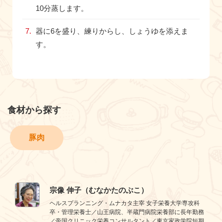
10分蒸します。
器に6を盛り、練りからし、しょうゆを添えま
す。
食材から探す
豚肉
宗像 伸子（むなかたのぶこ）
ヘルスプランニング・ムナカタ主宰 女子栄養大学専攻科
卒・管理栄養士／山王病院、半蔵門病院栄養部に長年勤務
／帝国クリニック栄養コンサルタント／東京家政学院短期