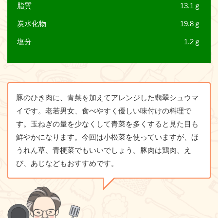
脂質
13.1ｇ
炭水化物
19.8ｇ
塩分
1.2ｇ
豚のひき肉に、青菜を加えてアレンジした翡翠シュウマ
イです。老若男女、食べやすく優しい味付けの料理で
す。玉ねぎの量を少なくして青菜を多くすると見た目も
鮮やかになります。今回は小松菜を使っていますが、ほ
うれん草、青梗菜でもいいでしょう。豚肉は鶏肉、え
び、あじなどもおすすめです。