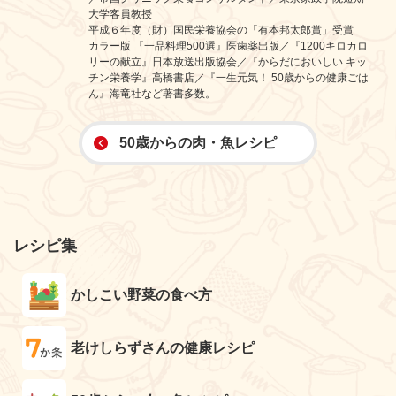
大学客員教授
平成６年度（財）国民栄養協会の「有本邦太郎賞」受賞
カラー版 『一品料理500選』医歯薬出版／『1200キロカロ
リーの献立』日本放送出版協会／『からだにおいしい キッ
チン栄養学』高橋書店／『一生元気！ 50歳からの健康ごは
ん』海竜社など著書多数。
50歳からの肉・魚レシピ
レシピ集
かしこい野菜の食べ方
老けしらずさんの健康レシピ