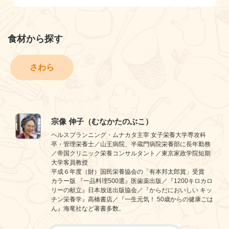
食材から探す
さわら
宗像 伸子（むなかたのぶこ）
ヘルスプランニング・ムナカタ主宰 女子栄養大学専攻科
卒・管理栄養士／山王病院、半蔵門病院栄養部に長年勤務
／帝国クリニック栄養コンサルタント／東京家政学院短期
大学客員教授
平成６年度（財）国民栄養協会の「有本邦太郎賞」受賞
カラー版 『一品料理500選』医歯薬出版／『1200キロカロ
リーの献立』日本放送出版協会／『からだにおいしい キッ
チン栄養学』高橋書店／『一生元気！ 50歳からの健康ごは
ん』海竜社など著書多数。