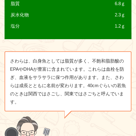
脂質
6.8ｇ
炭水化物
2.3ｇ
塩分
1.2ｇ
さわらは、白身魚としては脂質が多く、不飽和脂肪酸の
EPAやDHAが豊富に含まれています。これらは血栓を防
ぎ、血液をサラサラに保つ作用があります。また、さわ
らは成長とともに名前が変わります。40cmぐらいの若魚
のときは関西ではさごし、関東ではさごちと呼んでいま
す。