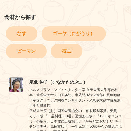
食材から探す
なす
ゴーヤ（にがうり）
ピーマン
枝豆
宗像 伸子（むなかたのぶこ）
ヘルスプランニング・ムナカタ主宰 女子栄養大学専攻科
卒・管理栄養士／山王病院、半蔵門病院栄養部に長年勤務
／帝国クリニック栄養コンサルタント／東京家政学院短期
大学客員教授
平成６年度（財）国民栄養協会の「有本邦太郎賞」受賞
カラー版 『一品料理500選』医歯薬出版／『1200キロカロ
リーの献立』日本放送出版協会／『からだにおいしい キッ
チン栄養学』高橋書店／『一生元気！ 50歳からの健康ごは