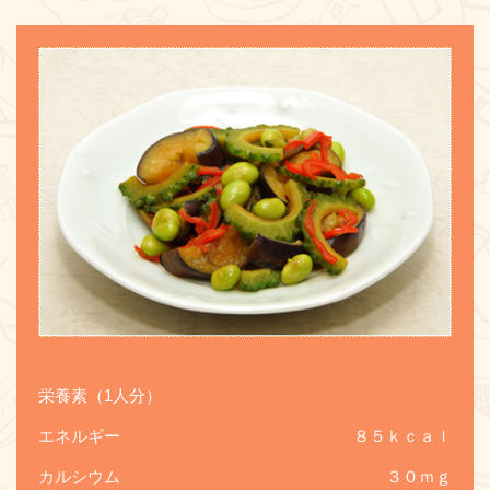
お問い合わせ
栄養素（1人分）
エネルギー
８５ｋｃａｌ
カルシウム
３０ｍｇ