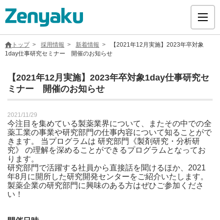
トップ
採用情報
新着情報
【2021年12月実施】2023年卒対象
1day仕事研究セミナー 開催のお知らせ
【2021年12月実施】2023年卒対象1day仕事研究セ
ミナー 開催のお知らせ
グループについて
2021/11/29
サステナビリティ
今注目を集めている製薬業界について、またその中での全
薬工業の事業や研究部門の仕事内容について知ることがで
きます。 当プログラムは 研究部門《製剤研究・分析研
ヘルスケア
究》 の理解を深めることができるプログラムとなってお
ります。
研究部門で活躍する社員から直接話を聞けるほか、2021
年8月に開所した研究開発センターをご紹介いたします。
採用情報
製薬企業の研究部門に興味のある方はぜひご参加くださ
い！
医療用医薬品