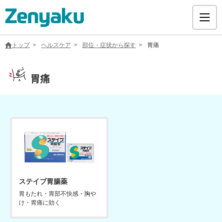
トップ
ヘルスケア
部位・症状から探す
胃痛
胃痛
グループについて
サステナビリティ
ヘルスケア
採用情報
ステイブ胃腸薬
胃もたれ・胃部不快感・胸や
け・胃痛に効く
医療用医薬品