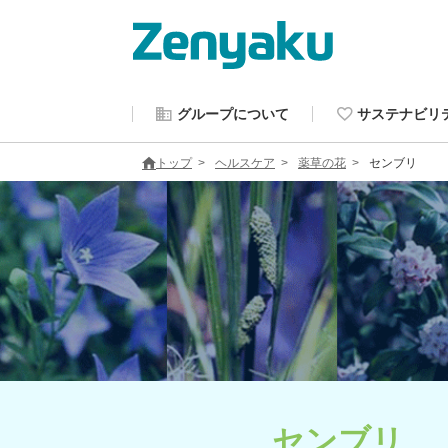
グループについて
サステナビリ
トップ
ヘルスケア
薬草の花
センブリ
センブリ