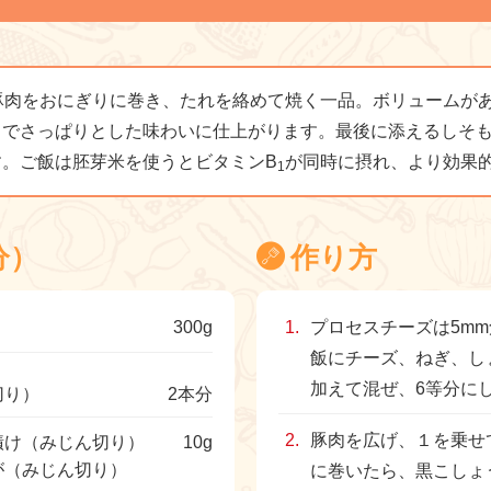
豚肉をおにぎりに巻き、たれを絡めて焼く一品。ボリュームが
とでさっぱりとした味わいに仕上がります。最後に添えるしそ
す。ご飯は胚芽米を使うとビタミンB
が同時に摂れ、より効果
1
分）
作り方
300g
プロセスチーズは5m
飯にチーズ、ねぎ、し
加えて混ぜ、6等分に
切り）
2本分
豚肉を広げ、１を乗せ
漬け（みじん切り）
10g
が（みじん切り）
に巻いたら、黒こしょ