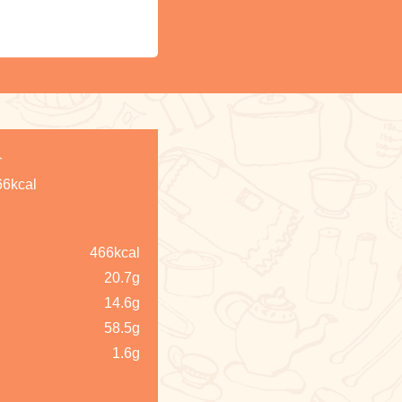
分
66kcal
466kcal
20.7g
14.6g
58.5g
1.6g