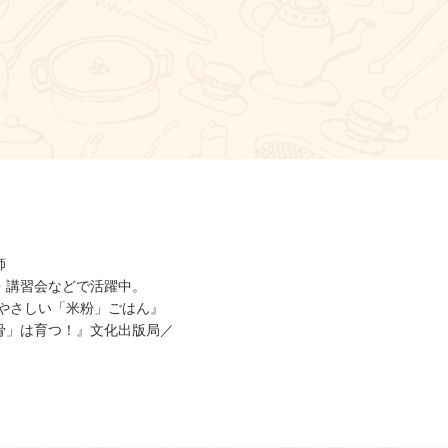
師
・講習会などで活躍中。
やさしい「米粉」ごはん』
骨」は育つ！』文化出版局／