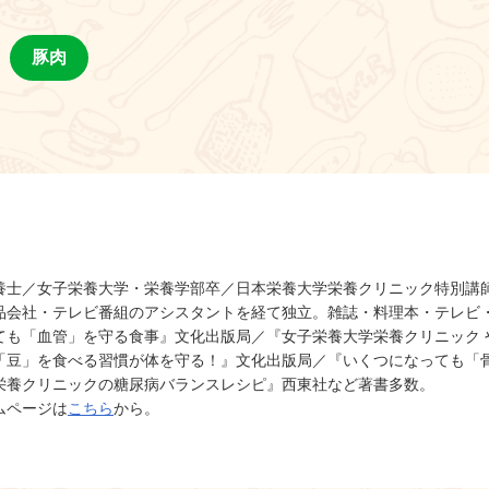
豚肉
養士／女子栄養大学・栄養学部卒／日本栄養大学栄養クリニック特別講
品会社・テレビ番組のアシスタントを経て独立。雑誌・料理本・テレビ
ても「血管」を守る食事』文化出版局／『女子栄養大学栄養クリニック 
『「豆」を食べる習慣が体を守る！』文化出版局／『いくつになっても「
栄養クリニックの糖尿病バランスレシピ』西東社など著書多数。
ムページは
こちら
から。