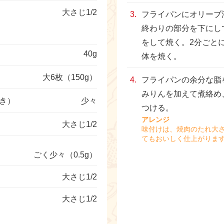
大さじ1/2
フライパンにオリーブ
終わりの部分を下にし
をして焼く。2分ごと
40g
体を焼く。
大6枚（150g）
フライパンの余分な脂
みりんを加えて煮絡め
き）
少々
つける。
アレンジ
大さじ1/2
味付けは、焼肉のたれ大さじ
てもおいしく仕上がりま
ごく少々（0.5g）
大さじ1/2
大さじ1/2