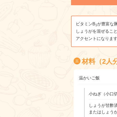
ビタミンB
が豊富な
1
しょうがを混ぜるこ
アクセントになりま
材料（2人
温かいご飯
小ねぎ（小口
しょうが甘酢
またはしょう