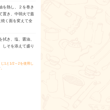
油を熱し、２を巻き
て置き、中弱火で蓋
に焼く面を変えて全
を拭き、塩、醤油、
、しそを添えて盛り
1と1/2～2を使用し
す。