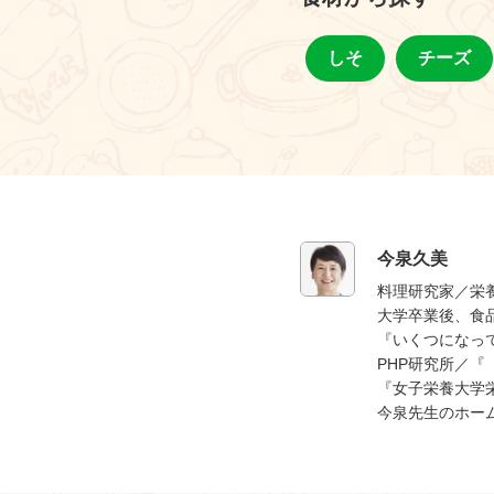
しそ
チーズ
今泉久美
料理研究家／栄
大学卒業後、食
『いくつになっ
PHP研究所／
『女子栄養大学
今泉先生のホー