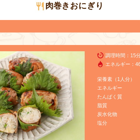
肉巻きおにぎり
調理時間：
15
エネルギー：
4
栄養素（1人分）
エネルギー
たんぱく質
脂質
炭水化物
塩分