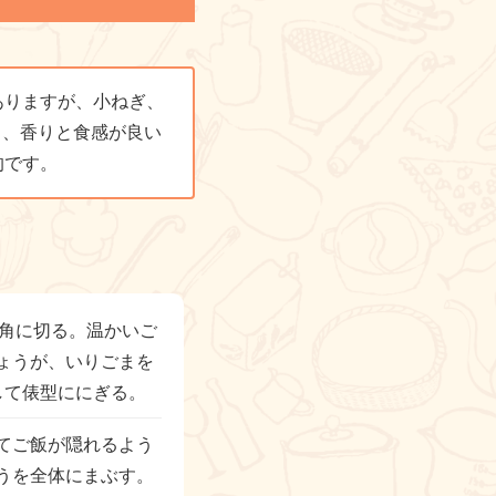
ありますが、小ねぎ、
も、香りと食感が良い
的です。
m角に切る。温かいご
ょうが、いりごまを
して俵型ににぎる。
てご飯が隠れるよう
うを全体にまぶす。