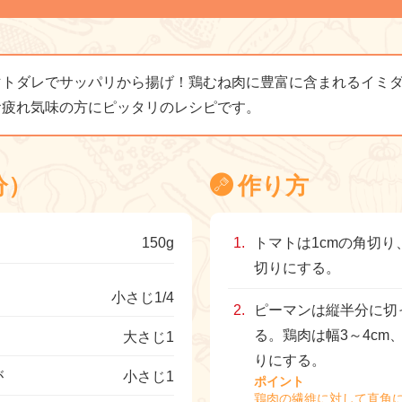
マトダレでサッパリから揚げ！鶏むね肉に豊富に含まれるイミ
お疲れ気味の方にピッタリのレシピです。
分）
作り方
150g
トマトは1cmの角切
切りにする。
小さじ1/4
ピーマンは縦半分に切
る。鶏肉は幅3～4cm、
大さじ1
りにする。
が
小さじ1
ポイント
鶏肉の繊維に対して直角