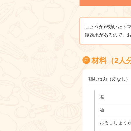
しょうがが効いたト
復効果があるので、
材料（2人
鶏むね肉（皮なし）
塩
酒
おろししょう