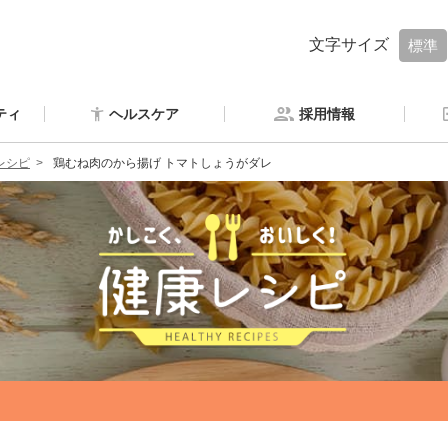
文字サイズ
標準
ティ
ヘルスケア
採用情報
レシピ
鶏むね肉のから揚げ トマトしょうがダレ