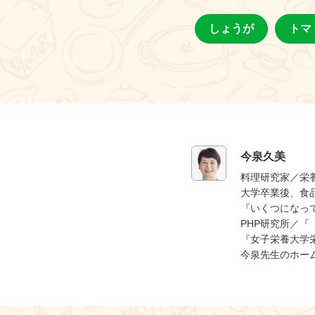
しょうが
トマ
今泉久美
料理研究家／栄
大学卒業後、食
『いくつになっ
PHP研究所／
『女子栄養大学
今泉先生のホー