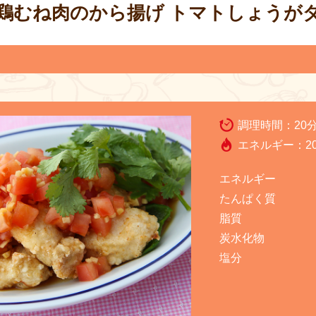
鶏むね肉のから揚げ トマトしょうが
調理時間：
20
エネルギー：
2
エネルギー
たんぱく質
脂質
炭水化物
塩分