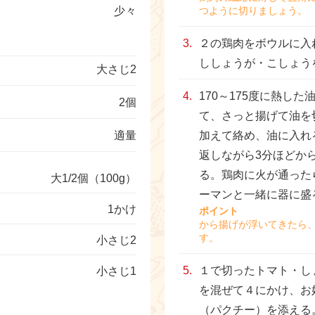
少々
つように切りましょう。
２の鶏肉をボウルに入
ししょうが・こしょう
大さじ2
170～175度に熱し
2個
て、さっと揚げて油を
適量
加えて絡め、油に入れ
返しながら3分ほどか
る。鶏肉に火が通った
大1/2個（100g）
ーマンと一緒に器に盛
1かけ
ポイント
から揚げが浮いてきたら
す。
小さじ2
１で切ったトマト・し
小さじ1
を混ぜて４にかけ、お
（パクチー）を添える