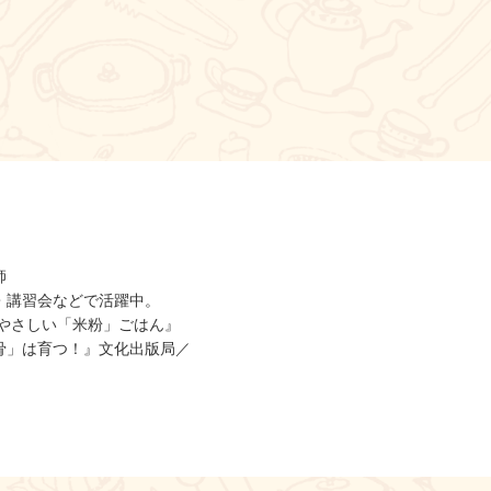
師
・講習会などで活躍中。
やさしい「米粉」ごはん』
骨」は育つ！』文化出版局／