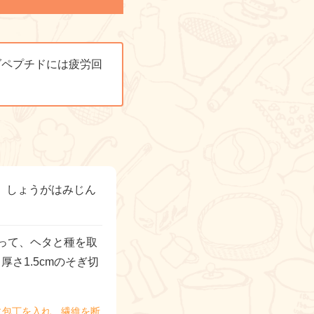
ダペプチドには疲労回
り、しょうがはみじん
って、ヘタと種を取
厚さ1.5cmのそぎ切
に包丁を入れ、繊維を断