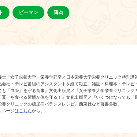
ト
ピーマン
鶏肉
養士／女子栄養大学・栄養学部卒／日本栄養大学栄養クリニック特別講
品会社・テレビ番組のアシスタントを経て独立。雑誌・料理本・テレビ
ても「血管」を守る食事』文化出版局／『女子栄養大学栄養クリニック 
『「豆」を食べる習慣が体を守る！』文化出版局／『いくつになっても「
栄養クリニックの糖尿病バランスレシピ』西東社など著書多数。
ムページは
こちら
から。