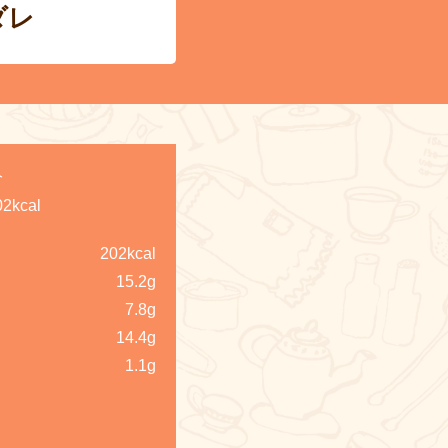
ダレ
分
02kcal
202kcal
15.2g
7.8g
14.4g
1.1g