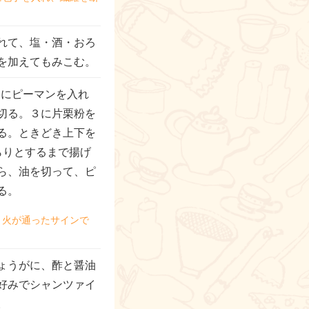
れて、塩・酒・おろ
を加えてもみこむ。
た油にピーマンを入れ
切る。３に片栗粉を
る。ときどき上下を
らりとするまで揚げ
ら、油を切って、ピ
る。
、火が通ったサインで
ょうがに、酢と醤油
好みでシャンツァイ
。