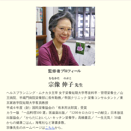
ヘルスプランニング・ムナカタ主宰 女子栄養短期大学専攻科卒・管理栄養士／山
王病院、半蔵門病院栄養部に長年勤務／帝国クリニック 栄養コンサルタント／東
京家政学院短期大学客員教授
平成６年度（財）国民栄養協会の「有本邦太郎賞」受賞
カラー版 『一品料理500 選』医歯薬出版／『1200キロカロリーの献立』日本放送
出版協会／『からだにおいしい キッチン栄養学』高橋書店／『一生元気！ 50歳
からの健康ごはん』海竜社など著書多数。
宗像先生のホームページは
こちら
から。