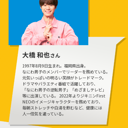
大橋 和也
さん
1997年8月9日生まれ。福岡県出身。
なにわ男子のメンバーでリーダーを務めている。
元気いっぱいの明るい
笑顔がトレードマーク。
ドラマやバラエティ番組で活躍しており、
「なにわ男子の逆転男子」「めざましテレビ」
等に出演している。
2022年よりジキニンFirst
NEOのイメージキャラクターを務めており、
毎朝ストレッチや白湯を飲むなど、健康には
人一倍気を遣っている。