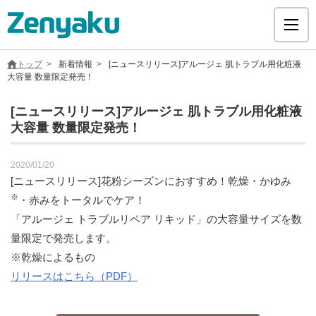
トップ
新着情報
[ニュースリリース]アルージェ 肌トラブル用化粧液
大容量 数量限定発売！
[ニュースリリース]アルージェ 肌トラブル用化粧液
大容量 数量限定発売！
グループについて
2020/01/20
サステナビリティ
[ニュースリリース]花粉シーズンにおすすめ！乾燥・かゆみ
※
・赤みをトータルでケア！
ヘルスケア
「アルージェ トラブルリペア リキッド」の大容量サイズを数
量限定で発売します。
採用情報
※乾燥によるもの
リリースはこちら（PDF）
医療用医薬品