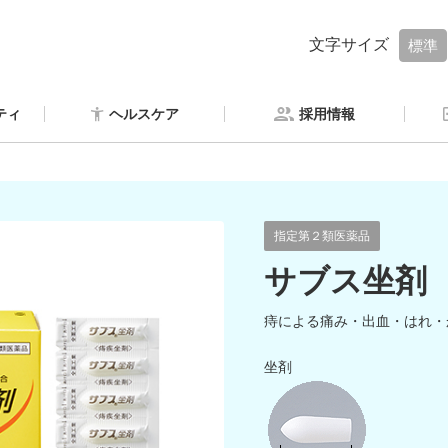
文字サイズ
標準
ティ
ヘルスケア
採用情報
指定第２類医薬品
サブス坐剤
痔による痛み・出血・はれ・
坐剤