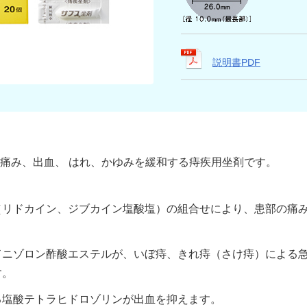
説明書PDF
痛み、出血、 はれ、かゆみを緩和する痔疾用坐剤です。
（リドカイン、ジブカイン塩酸塩）の組合せにより、患部の痛
ドニゾロン酢酸エステルが、いぼ痔、きれ痔（さけ痔）による
す。
る塩酸テトラヒドロゾリンが出血を抑えます。