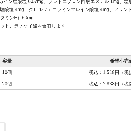
ブカイン塩酸塩 6.67mg、プレドニゾロン酢酸エステル 1mg、
塩酸塩 4mg、クロルフェニラミンマレイン酸塩 4mg、アラント
ミンE）60mg
ット、無水ケイ酸を含有します。
容量
希望小売
10個
税込：1,518円（税抜
20個
税込：2,838円（税抜