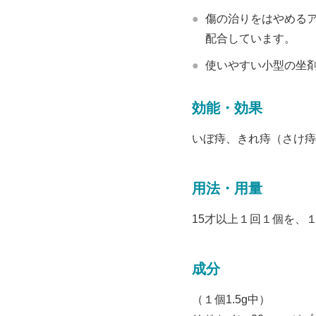
傷の治りをはやめる
配合しています。
使いやすい小型の坐
効能・効果
いぼ痔、きれ痔（さけ痔
用法・用量
15才以上１回１個を、
成分
（１個1.5g中）