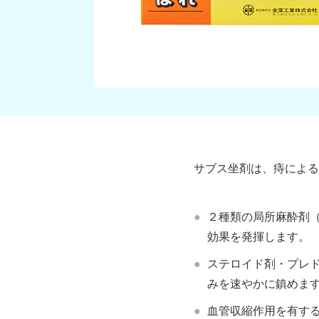
サブス坐剤は、痔による
２種類の局所麻酔剤
効果を発揮します。
ステロイド剤・プレ
みを速やかに鎮めま
血管収縮作用を有す