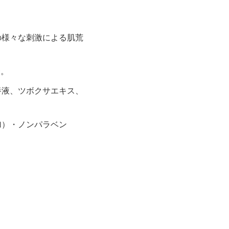
。
の様々な刺激による肌荒
合。
養液、ツボクサエキス、
加）・ノンパラベン