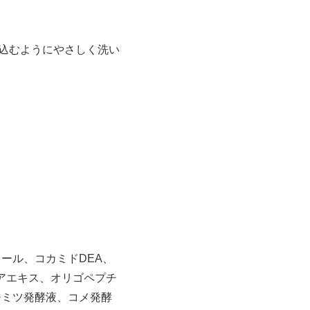
込むようにやさしく洗い
ール、コカミドDEA、
ミアエキス、オリゴペプチ
チミツ発酵液、コメ発酵