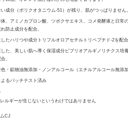
い成分（ポリクオタニウム-51）が残り、肌がつっぱりません
導体、アミノカプロン酸、ツボクサエキス、コメ発酵液と日常
荒れ防止成分を配合。
したハリつや成分トリフルオロアセチルトリペプチド-2を配
選した、美しい肌へ導く保湿成分ビブリオアルギノリチクス培
配合。
着色・鉱物油無添加・ノンアルコール（エチルアルコール無添
によるパッチテスト済み
み
レルギーが生じないというわけではありません
ムCJ