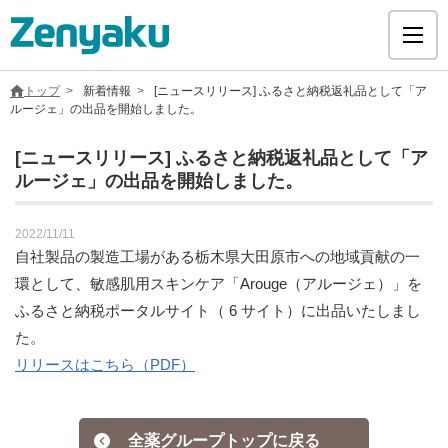
トップ
新着情報
[ニュースリリース] ふるさと納税返礼品として「ア
ルージェ」の出品を開始しました。
[ニュースリリース] ふるさと納税返礼品として「ア
ルージェ」の出品を開始しました。
グループについて
2022/11/11
サステナビリティ
自社製品の製造工場がある栃木県大田原市への地域貢献の一
環として、敏感肌用スキンケア「Arouge（アルージェ）」を
ヘルスケア
ふるさと納税ポータルサイト（ 6 サイト）に出品いたしまし
た。
採用情報
リリースはこちら（PDF）
医療用医薬品
全薬グループトップに戻る