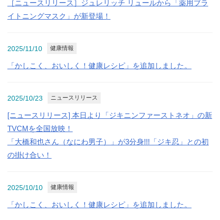
［ニュースリリース］ジュレリッチ リュールから「薬用ブラ
お問い合わせ
イトニングマスク」が新登場！
2025/11/10
健康情報
「かしこく、おいしく！健康レシピ」を追加しました。
2025/10/23
ニュースリリース
[ニュースリリース] 本日より「ジキニンファーストネオ」の新
TVCMを全国放映！
「大橋和也さん（なにわ男子）」が3分身!!!「ジキ忍」との初
の掛け合い！
2025/10/10
健康情報
「かしこく、おいしく！健康レシピ」を追加しました。